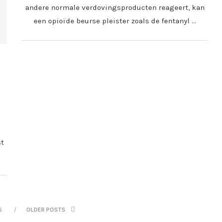
andere normale verdovingsproducten reageert, kan
een opioïde beurse pleister zoals de fentanyl …
st
S
OLDER POSTS