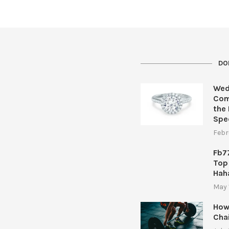
DO
Wed
Com
the 
Spe
Febr
Fb7
Top
Hah
May 
How
Cha