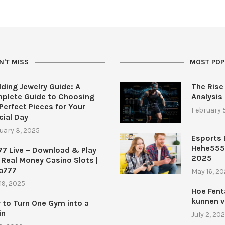
N'T MISS
MOST POP
ding Jewelry Guide: A
The Rise
plete Guide to Choosing
Analysis
Perfect Pieces for Your
February 
cial Day
uary 3, 2025
Esports 
Hehe555
77 Live – Download & Play
2025
 Real Money Casino Slots |
a777
May 16, 2
19, 2025
Hoe Fenta
kunnen v
 to Turn One Gym into a
in
July 2, 20